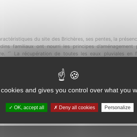
ractéristiques du site des Brichères, ses pentes, la présenc
rdins familiaux ont nourri les principes d’aménagement p
re. ’¯ La récupération de toutes les eaux pluviales en 
m, la restitution d’un ruisseau disparu et la création d’un
ardins complétés de vergers, la conservation d’un vaste e
ier dans le talweg, etc’¦ font de ce quartier un «’¯Ã‰CO-Q
ntonnier’¯», qui ne disposait que de la pierre, de l’eau, d
 cookies and gives you control over what you w
ceux-ci nécessitaient des calculs et des dessins précis. ’
ituent les éléments structurants de cette nouvelle i
onnement.
OK, accept all
Deny all cookies
Personalize
PDF