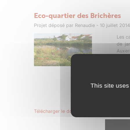
Eco-quartier des Brichères
Projet déposé par Renaudie - 10 juillet 2014
Les ca
de ja
Auxer
minimu
des j
quart
du ca
This site uses
quand 
const
envir
Télécharger le dossier complet au format .