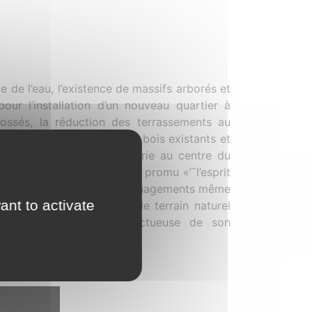
e de l’eau, l’existence de massifs arborés et
our l’installation d’un nouveau quartier à
fossés, la réduction des terrassements au
 étang, le renforcement des bois existants et
space libre traité en prairie au centre du
UARTIER’¯». ’¯ Nous avons promu «’¯l’esprit
u bois pour concevoir les aménagements même
ant to activate
¯ La végétation, l’eau et le terrain naturel
mplantation urbaine respectueuse de son