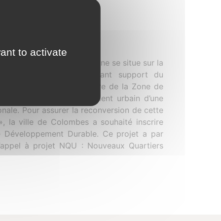
ant to activate
-Seine, la ZAC de La Marine se situe sur la
de Gaulle, axe structurant support du
e, qui intègre le périmètre de la Zone de
t du projet de réaménagement urbain d’une
onale. Pour assurer la reconversion de cette
», la ville de Colombes a souhaité inscrire
 Développement Durable. Ce projet a par
l’appel à projet NQU : Nouveaux Quartiers