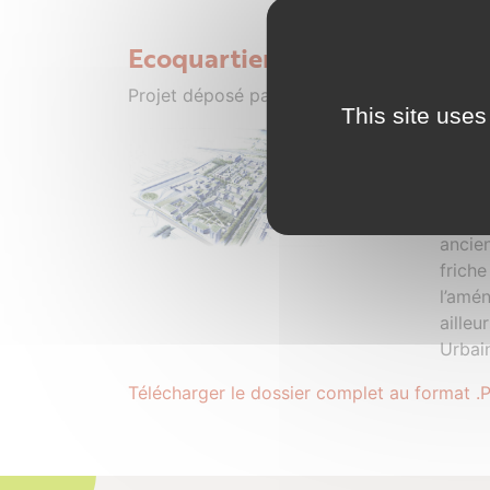
Ecoquartier de la Marine
Projet déposé par SECHET - 08 octobre 2
This site uses
Local
commu
prolo
redyn
ancien
frich
l’amé
aille
Urbai
Télécharger le dossier complet au format .