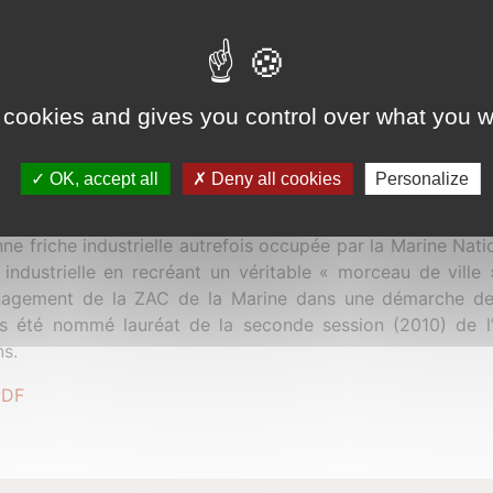
014
 cookies and gives you control over what you w
isée au nord-ouest de Paris sur le département des Hauts-de
ne de Colombes, en bordure du boulevard Charles 
OK, accept all
Deny all cookies
Personalize
ngement du T2 de la Défense à Bezon. La ZAC de la Marin
amisation urbaine Petit-Colombes/Grèves, est le résulta
ne friche industrielle autrefois occupée par la Marine Nati
e industrielle en recréant un véritable « morceau de ville 
nagement de la ZAC de la Marine dans une démarche de
urs été nommé lauréat de la seconde session (2010) de 
ns.
PDF