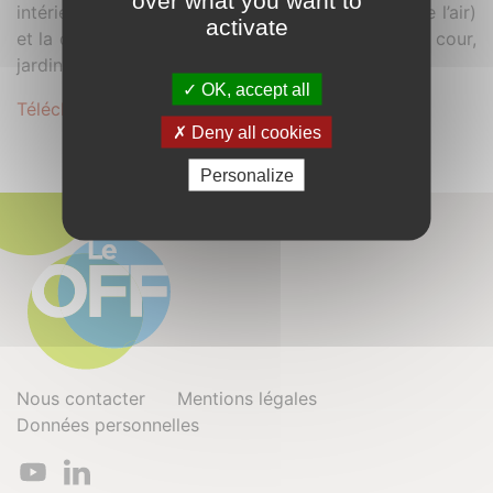
intérieur (lumière naturelle, acoustique, qualité de l’air)
activate
et la qualité des espaces extérieurs (patio, préau, cour,
jardin potagers).
OK, accept all
Télécharger le dossier complet au format .PDF
Deny all cookies
Personalize
Nous contacter
Mentions légales
Données personnelles