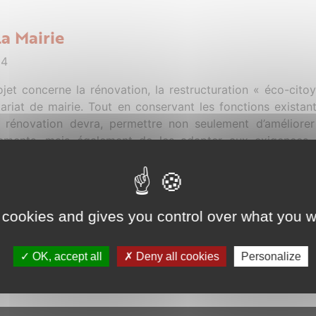
a Mairie
14
ojet concerne la rénovation, la restructuration « éco-cito
ariat de mairie. Tout en conservant les fonctions existant
e rénovation devra, permettre non seulement d’améliore
ements, mais également de les adapter aux exigences rég
ire, acoustique et thermique. L’équipe municipale a souhai
nctionnement le faible possible, en particulier concernant 
veau d’exigence très élevé à été inscrit dès l’appel d’off
rgie et l’utilisation d’énergie renouvelable P S : Dans l’o
 cookies and gives you control over what you w
es et donc de diminuer les coûts d’investissement, les locau
ferie, ont été regroupés et mutualisés (mairie+ salle + l
OK, accept all
Deny all cookies
Personalize
tilisation par les manifestations organisées dans les espace
PDF