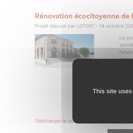
Rénovation écocitoyenne de l
Projet déposé par LEFORT - 14 octobre 20
Le pr
secrét
futur
équip
sanita
de fo
un ni
l’éne
This site uses
servic
chauf
leur u
Télécharger le dossier complet au format .