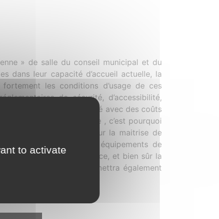
yenne » de salle du conseil municipal et du
es dans leur capacité d’accueil actuelle, la
r fortement les conditions d’usage de ces
lementaires de sécurité, d’accessibilité,
té réalisé un bâtiment rénové avec des coûts
la consommation d’ énergie , c’est pourquoi
res d’un maitre d’œuvre pour la maitrise de
bjectif de rationnaliser les équipements de
ant to activate
x tels que sanitaires, office, et bien sûr la
ogement). Leur position permettra également
s extérieurs.