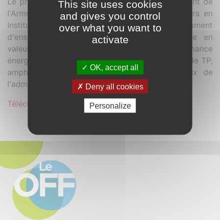
Le projet consiste en la réhabilitation du bâtiment de
This site uses cookies
l'Armurerie de l'ancienne Caserne Pittié à Nevers en
and gives you control
Institut en Soins Infirmiers. Programme d’Equipement
over what you want to
d'enseignement supérieur comprenant la mise en
activate
valeur patrimoniale de l'édifice et performance
énergétique niveau BBC. Salles de cours, salles de TP,
OK, accept all
amphithéâtre, bureaux des formateurs, bureaux de
l'administration.
Deny all cookies
Télécharger le dossier complet au format .PDF
Personalize