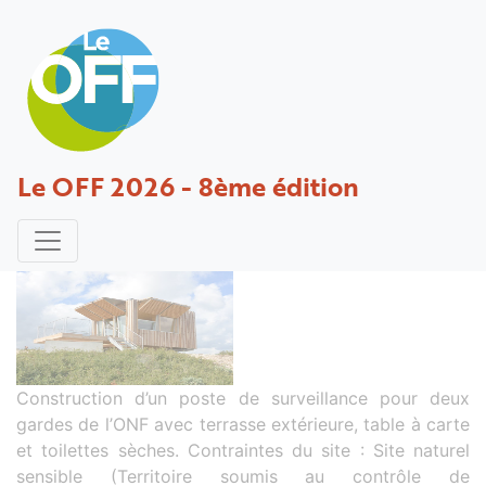
Vigie de detection des feux de foret
Le OFF 2026 - 8ème édition
dans le massif de Figuerolles
Projet déposé par Franceschi - 31 octobre 2014
Construction d’un poste de surveillance pour deux
gardes de l’ONF avec terrasse extérieure, table à carte
et toilettes sèches. Contraintes du site : Site naturel
sensible (Territoire soumis au contrôle de