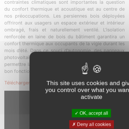
contraintes climatiques sont importantes la question
du confort thermique et acoustique est au centre de
nos préoccupations. Les persiennes bois déployées
offriront aux usagers un espace extérieur et intérieur
ombragé, frais et naturellement ventilé. L’isolation
renforcée en laine de bois du bâtiment garantira un
confort thermique aux occupants de la vigie durant les
mois d’été. Dans ce souci d’autonomie, des panneaux
photovoltaïques seront mis en place en toiture afin de
permettre la recharge des appareils de nécessaires au
bon fonctionnement de la Vigie.
This site uses cookies and gi
Télécharger le dossier complet au format .PDF
you control over what you wan
activate
OK, accept all
Deny all cookies