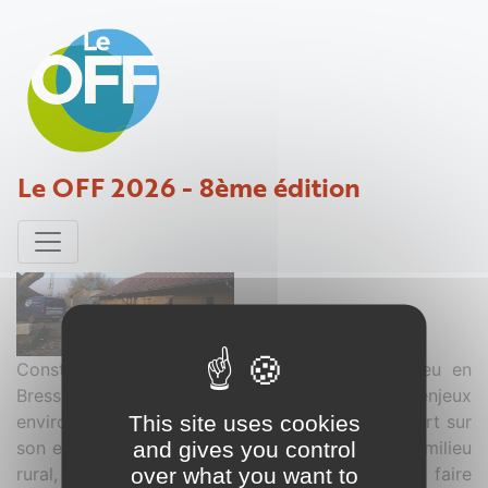
Ecolieu du Portail
Le OFF 2026 - 8ème édition
Projet déposé par BergÃ¨re-Regler - 31 octobre 2014
Construction (humaine et bâtiment) d'un écolieu en
Bresse : projet global qui tente de répondre aux enjeux
This site uses cookies
environnementaux actuels en créant un lieu ouvert sur
and gives you control
son environnement social : travailler et vivre en milieu
over what you want to
rural, expérimenter et transmettre des savoir faire