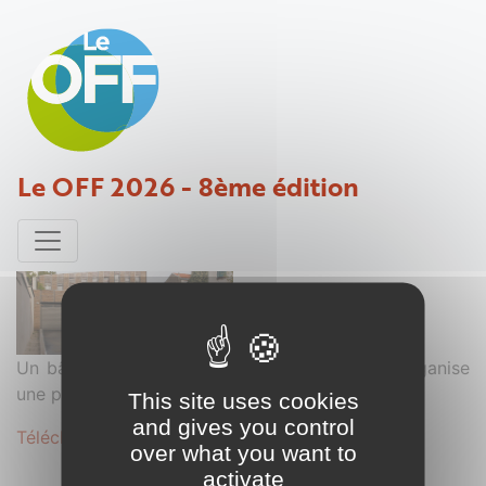
Siège social société SOFRATHERM
Le OFF 2026 - 8ème édition
Projet déposé par Leclerc-Piquer - 11 novembre 2016
Un bâtiment boîte à outils qui distribue et réorganise
une parcelle au cœur d'un tissu pavillonnaire.
This site uses cookies
and gives you control
Télécharger le dossier complet au format .PDF
over what you want to
activate