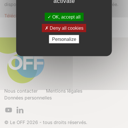
activate
dispositif innovant de ventilation naturelle contrôlée.
Télécharger le dossier complet au format .PDF
OK, accept all
Deny all cookies
Personalize
Nous contacter
Mentions légales
Données personnelles
© Le OFF 2026 - tous droits réservés.