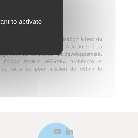
ant to activate
un vaste secteur d’urbanisation à l’est du
2 hectares est classé en zone AUa au PLU. La
ménagement sur ce secteur de développement.
 équipe, l’atelier OSTRAKA, architecte et
, qui aura eu pour mission de définir le