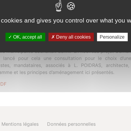
 La Bane (26110 VINSOBRES)
 cookies and gives you control over what you w
straka) - 28 novembre 2016
an Local d’Urbanisme de la commune de Vinsobres a défini 
OK, accept all
Deny all cookies
Personalize
e, secteur de La Bane. Ce secteur d’une surface d’environ 
lle municipalité souhaitait définir un nouveau projet d’a
a lancé pour cela une consultation pour le choix d’une
istes, mandataires, associés à L. POIDRAS, architecte
amme et les principes d’aménagement ici présentés.
PDF
Mentions légales
Données personnelles