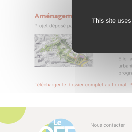
Aménagement du secteur de
This site uses
Projet déposé par Rémi Crouslé (Atelier O
Le Pl
villag
nouve
Elle 
urban
progr
Télécharger le dossier complet au format .
Nous contacter