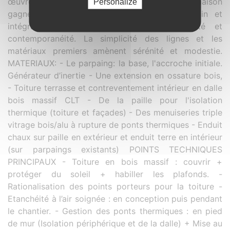
œuvre des matériaux. Par cette rénovation, la maison
Personalize
gagne en confort, lumière, relations au jardin et
intégration au site, compacité, homogénéité et
contemporanéité. La simplicité des lignes et les
matériaux premiers amènent sérénité et modestie.
MATERIAUX: - Le parpaing: la base, l'accroche initiale.
Générateur d’inertie - Une extension en ossature bois,
- Toiture terrasse et contreventement intérieur en dalle
bois massif CLT - De la paille pour l'isolation
thermique (toiture et façades) - Des menuiseries triple
vitrage bois/alu à rupture de ponts thermiques - Enduit
chaux sur paille en extérieur et enduit terre en intérieur
(sur parpaings existants) POINTS TECHNIQUES
PRINCIPAUX - Toiture en bois massif : couvrir +
protéger du soleil + habiller les plafonds. -
Rationalisation des points porteurs pour la toiture -
Etanchéité à l’air soignée : en conception puis pendant
le chantier. - Gestion des ponts thermiques : en pied
de mur (Isolation périphérique et de la dalle) + Mise au