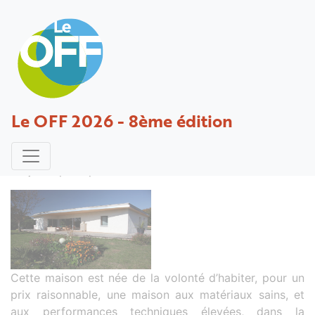
Rénovation passive d'une habitation
Le OFF 2026 - 8ème édition
conventionnelle de 1978 par une ITE
paille
Projet déposé par PALISSON - 29 novembre 2016
Cette maison est née de la volonté d’habiter, pour un
prix raisonnable, une maison aux matériaux sains, et
aux performances techniques élevées, dans la