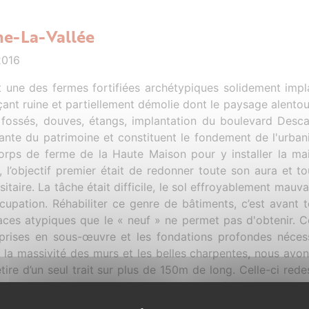
ne-La-Vallée
2016
it une des fermes fortifiées archétypiques solidement impl
ant ruine et partiellement démolie dont le paysage alento
, fossés, douves, étangs, implantation du boulevard Desca
ante du patrimoine et constituent le fondement de l'urbani
orps de ferme de la Haute Maison pour y installer la ma
e, l’objectif premier était de redonner toute son aura et
sitaire. La tâche était difficile, le sol effroyablement mauv
ccupation. Réhabiliter ce genre de bâtiments, c’est avant t
ces atypiques que le « neuf » ne permet pas d'obtenir. Cett
eprises en sous-œuvre et les fondations profondes nécess
r la massivité des murs et les belles charpentes, nous avon
étire d’un seul trait sur plus de 150m de long. Celle-ci re
position originelle tripartie de l’ancienne ferme. A la fois,
te toutes les conditions du confort moderne : une forte iso