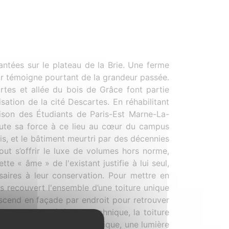
antées sur le plateau de la Brie. Une ferme
ur témoigne pourtant de la grandeur passée.
rtes et allée du bois de Grâce font partie
sation de la cité Descartes. En réhabilitant
ison des Étudiants de Paris-Est Marne-La-
 toute sa force à ce lieu au cœur du campus
ais, et le bâtiment meurtri par des décennies
out s’offrir le luxe de volumes hors norme,
e « âme » de l'existant justifie à lui seul,
aires à leur conservation. Pour mettre en
s recouvert l'ensemble d’une toiture unique
descend en façade par endroit pour retrouver
 protectrice, légère et technique, la toiture
lation thermique et acoustique, une lumière