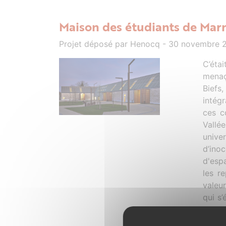
Maison des étudiants de Mar
Projet déposé par Henocq - 30 novembre 
C’éta
menaç
Biefs
intégr
ces c
Vallé
univer
d’ino
d'espa
les r
valeu
qui s’
la com
appor