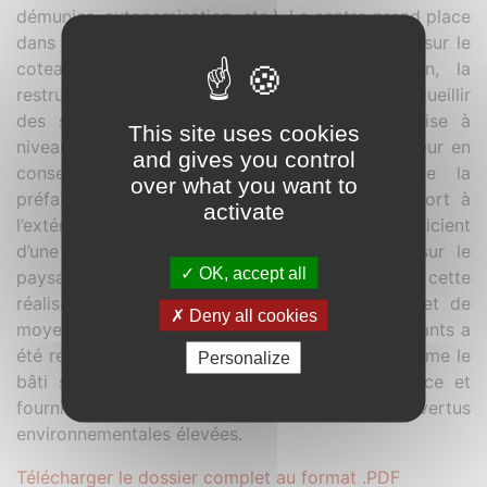
démunies, autonomisation, etc.). Le centre prend place
dans 3 anciens pavillons hospitaliers s’étageant sur le
coteau de l’Orge. Par économie de moyen, la
restructuration met à profit les existants pour accueillir
des studios et équipements communs. La mise à
This site uses cookies
niveau énergétique par une isolation par l’extérieur en
and gives you control
conservant la trame constructive issue de la
over what you want to
préfabrication lourde béton renouvelle le rapport à
activate
l’extérieur de la façade. Tous les studios bénéficient
d’une porte fenêtre formant balcon donnant sur le
OK, accept all
paysage de l’Orge. Les principes adoptés pour cette
réalisation sont ceux de l’économie d’échelle et de
Deny all cookies
moyen : chaque modification apportée aux existants a
été retenue pour son efficience. Le paysage comme le
Personalize
bâti sont réengagés pour réaliser une résidence et
fournir de véritables logis avec des vertus
environnementales élevées.
Télécharger le dossier complet au format .PDF