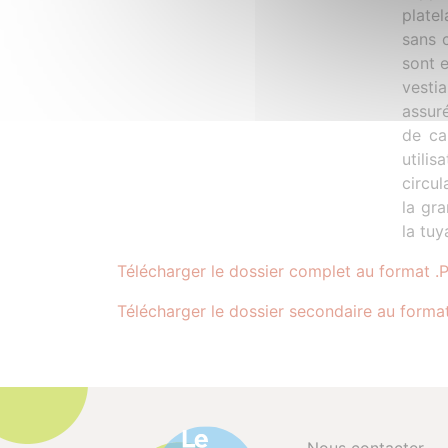
plate
sans 
sont e
vesti
assur
de ca
utili
circu
la gra
la tuy
Télécharger le dossier complet au format .
Télécharger le dossier secondaire au forma
Nous contacter