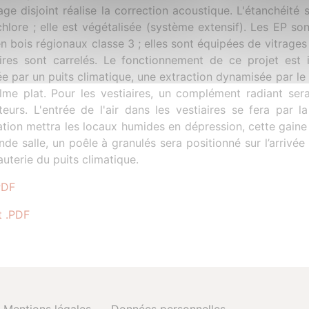
lage disjoint réalise la correction acoustique. L'étanchéit
chlore ; elle est végétalisée (système extensif). Les EP so
n bois régionaux classe 3 ; elles sont équipées de vitrages
aires sont carrelés. Le fonctionnement de ce projet est 
ée par un puits climatique, une extraction dynamisée par l
lme plat. Pour les vestiaires, un complément radiant se
sateurs. L'entrée de l'air dans les vestiaires se fera par 
lation mettra les locaux humides en dépression, cette gaine
nde salle, un poêle à granulés sera positionné sur l’arrivé
auterie du puits climatique.
PDF
t .PDF
Mentions légales
Données personnelles