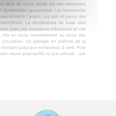
é sur laine de roche dense est une membrane
nt dynamisées (gargouilles) Les menuiseries
 peu émissifs / argon. Les sols et parois des
intermittent. La température de base sera
e vent avec une assistance mécanique en cas
ra mis en route manuellement au choix des
la circulation. Un gainage en plafond de la
 montant jusqu'aux extracteurs à vent. Pour
e d’air neuve préchauffé ou pré-refroidi… par