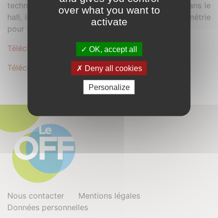
technique en jardin agricole et de bien être et dans le
over what you want to
hall, le plafond usager est repensé dans sa volumétrie
activate
pour singulariser l'accueil du bâtiment.
Télécharger le dossier complet au format .PDF
OK, accept all
Télécharger le dossier secondaire au format .PDF
Deny all cookies
Personalize
Nous contacter
Mentions légales
Données personnelles