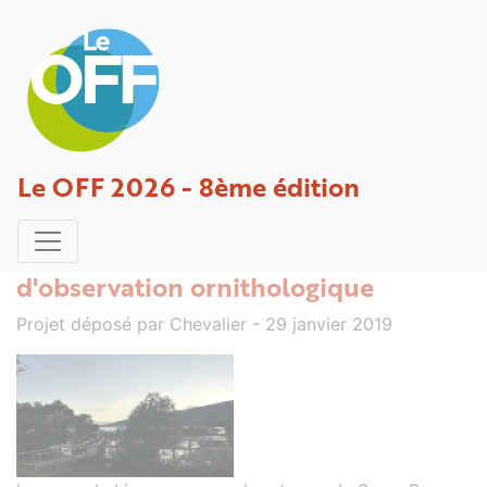
Valorisation éco-touristique de la
Le OFF 2026 - 8ème édition
zone humide du Liou -
Aménagement d'un sentier
découverte sur pilotis et d'un poste
d'observation ornithologique
Projet déposé par Chevalier - 29 janvier 2019