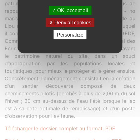
patrimoine précédemment mis en avant, en plus de
OK, accept all
repousser la population locale en dehors de ce « no
man’s land ». Fort de ce constat, la zone humide du
Deny all cookies
Liou réclamait un projet de valorisation autour duquel
il convenait de fédérer les acteurs en présence (EDF,
Personalize
Communes riveraines, Département, Parc national des
Ecrins, Fédération de pêche …) et de mettre en avant
le patrimoine naturel du site, dans un souci
d’appropriation par les populations locales et
touristiques, pour mieux le protéger et le gérer ensuite.
Concrètement, l'aménagement consistait en la création
d'un sentier découverte composé de deux
cheminements pilotis (perchés à plus de 2,00 m du sol
l'hiver ; 30 cm au-dessus de l'eau l'été lorsque le lac
est à sa cote optimale de remplissage) et d'un poste
d'observation pour l'avifaune.
Télécharger le dossier complet au format .PDF