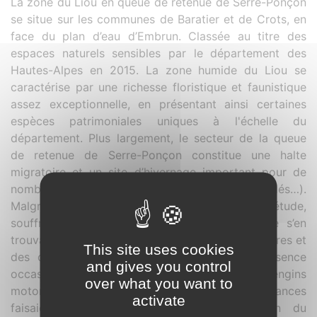
La zone du Liou en queue de retenue de Serre-Ponçon
se situe sur les communes de Baratier et de Crots, en
face du plan d’eau d’Embrun. Classée au titre des
espaces naturels sensibles par le département des
Hautes-Alpes en 2015. La zone humide du Liou se
caractérise par une richesse floristique et faunistique
assez exceptionnelle, en présentant ainsi certaines
espèces patrimoniales uniques à l'échelle du
département. Plus largement, le secteur de la queue
de retenue de Serre-Ponçon constitue une halte
migratoire et un site d’hivernage important pour de
nombreux oiseaux migrateurs (limicoles, anatidés…).
Malgré cela, cette zone humide laissée en désuétude,
souffrait d’une absence totale de gestion. Elle s’en
trouvait de fait menacée par des coupes forestières et
This site uses cookies
des dépôts de gravats sauvages, par la présence
and gives you control
occasionnelle de squatters mais aussi d’engins
over what you want to
motorisés – pourtant non autorisés. Ces nuisances
activate
faisaient courir le risque d’une dégradation du