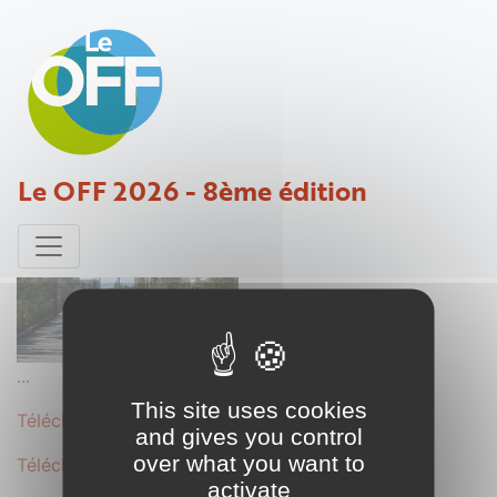
ENTREE DE VILLE DU HAVRE
Le OFF 2026 - 8ème édition
Projet déposé par L'ANTON - 31 janvier 2019
...
This site uses cookies
Télécharger le dossier complet au format .PDF
and gives you control
over what you want to
Télécharger le dossier secondaire au format .PDF
activate