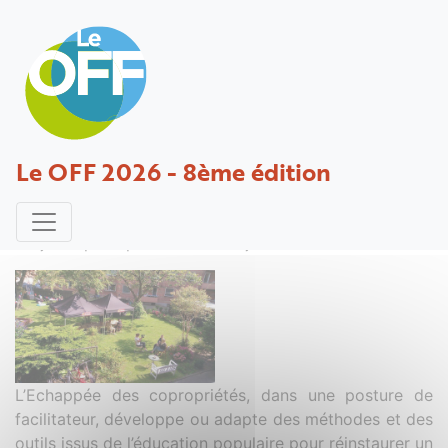
RENOVATION ENERGETIQUE de
Le OFF 2026 - 8ème édition
COPROPRIETE: insuffler une
DYNAMIQUE COLLECTIVE
Projet déposé par LEROY - 31 janvier 2019
L’Echappée des copropriétés, dans une posture de
facilitateur, développe ou adapte des méthodes et des
outils issus de l’éducation populaire pour réinstaurer un