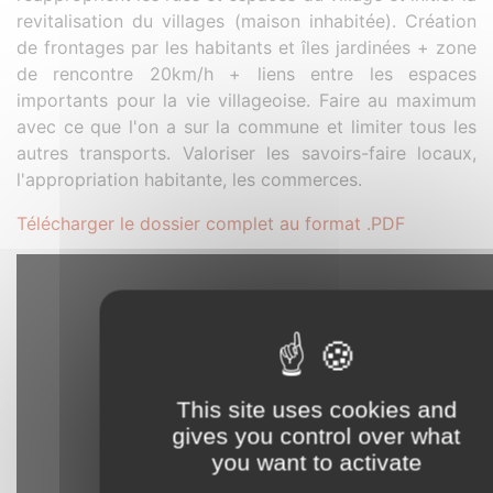
revitalisation du villages (maison inhabitée). Création
de frontages par les habitants et îles jardinées + zone
de rencontre 20km/h + liens entre les espaces
importants pour la vie villageoise. Faire au maximum
avec ce que l'on a sur la commune et limiter tous les
autres transports. Valoriser les savoirs-faire locaux,
l'appropriation habitante, les commerces.
Télécharger le dossier complet au format .PDF
This site uses cookies and
gives you control over what
you want to activate