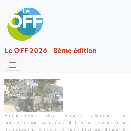
Aménagement des espaces publics
Le OFF 2026 - 8ème édition
et traversées de village de La
Paillette
Projet déposé par HAAS - 01 février 2021
Aménagement des espaces villageois en
coconstruction avec élus et habitants visant à se
réapproprient les rues et espaces du village et initier la