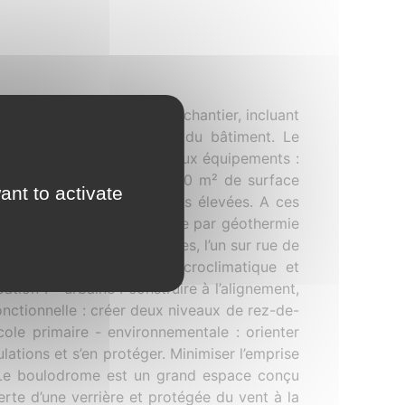
ns après le lancement du chantier, incluant
teurs sur le bilan de vie du bâtiment. Le
aux. Il est constitué de deux équipements :
multisports, totalisant 6100 m² de surface
ant to activate
mbitions environnementales élevées. A ces
et une chaufferie collective par géothermie
de deux bâtiments parallèles, l’un sur rue de
 douve, espace végétal microclimatique et
tion : - urbaine : construire à l’alignement,
onctionnelle : créer deux niveaux de rez-de-
cole primaire - environnementale : orienter
lations et s’en protéger. Minimiser l’emprise
. Le boulodrome est un grand espace conçu
rte d’une verrière et protégée du vent à la