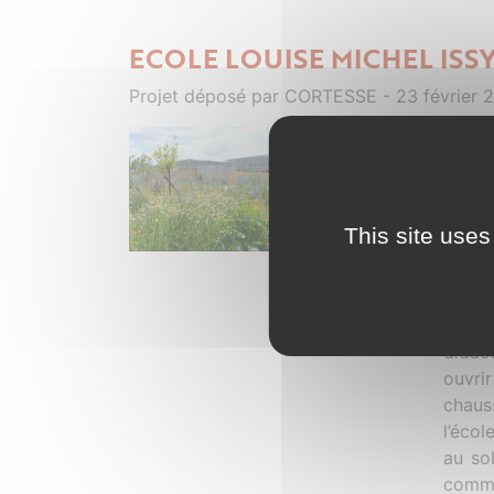
ECOLE LOUISE MICHEL ISS
Projet déposé par CORTESSE - 23 février 
Nous 
les r
progr
un gr
This site uses
SHON 
deux 
pour l
trois
didact
ouvrir
chaus
l’écol
au so
comme