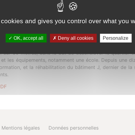
 cookies and gives you control over what you w
025
jet de réhabilitation s’inscrit dans le cadre d'un vaste pr
OK, accept all
Deny all cookies
Personalize
U. Le bâtiment J, une longue barre typique des grands e
i sur 50 mètres, dans le but de désenclaver le quartier e
rs et les équipements, notamment une école. Depuis une diz
ormation, et la réhabilitation du bâtiment J, dernier de la
nts.
PDF
Mentions légales
Données personnelles