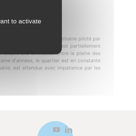
ant to activate
ogramme de restructuration urbaine piloté par
nsembles des années 60, est partiellement
n créant une connexion entre la plaine des
aine d'années, le quartier est en constante
 série, est attendue avec impatience par les