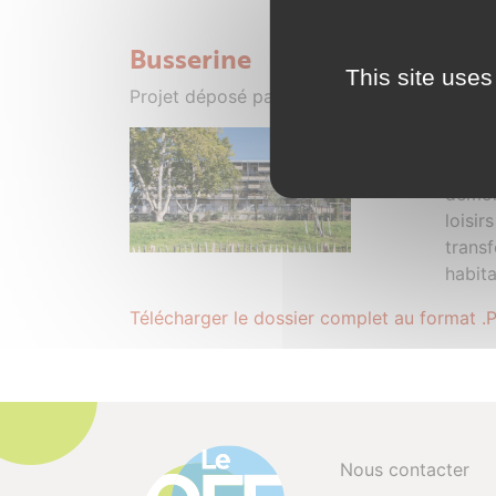
Busserine
This site uses
Projet déposé par Baldassari - 05 février 2
Ce pro
l'ANR
démol
loisi
transf
habita
Télécharger le dossier complet au format .
Nous contacter