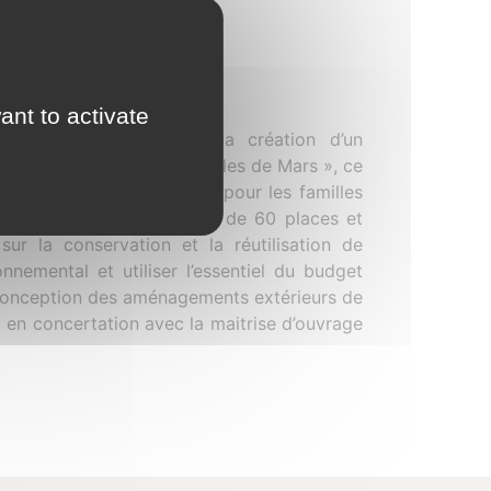
ant to activate
lle des Olympiades par la création d’un
r prioritaire « Olympiades Iles de Mars », ce
ic de proximité essentiel pour les familles
ts doté d’un multi-accueil de 60 places et
ur la conservation et la réutilisation de
onnemental et utiliser l’essentiel du budget
e conception des aménagements extérieurs de
it en concertation avec la maitrise d’ouvrage