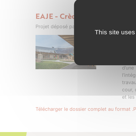
EAJE - Crèche François Dolto
Projet déposé par FREITAS - 13 mars 2025
This site uses
La Co
équipe
proje
Ponto
d’une
l’inté
trava
cour, 
et les
Télécharger le dossier complet au format .