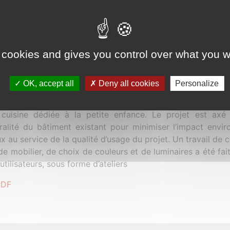
 cookies and gives you control over what you w
mmune souhaite requalifier l’ancienne école materne
ment affecté à la petite enfance. Situé au coeur du quartie
OK, accept all
Deny all cookies
Personalize
t permet de doter ce quartier très peuplé d’un service publ
ises en créant un établissement d’accueil de jeunes enfan
 cuisine dédiée à la petite enfance. Le projet est axé s
gralité du bâtiment existant pour minimiser l’impact envir
ux au service de la qualité d’usage du projet. Un travail d
de mobilier, de choix de couleurs et de luminaires a été fa
 utilisateurs, sous forme d’ateliers
PDF