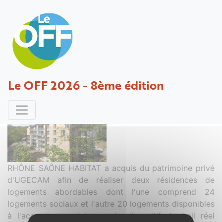
Feel Wood
Le OFF 2026 - 8ème édition
Projet déposé par Fauquembergue - 14 mars 2025
RHÔNE SAÔNE HABITAT a acquis du patrimoine privé
d'UGECAM afin de réaliser deux résidences de
logements abordables dont l'une comprend 24
logements sociaux et l'autre 20 logements disponibles
à l'accession sociale par le dispositif de bail réel