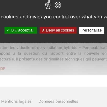
 immeuble collectif des années 1950 à "c
 cookies and gives you control over what you w
re 2014
jet qui renouvelle radicalement l'image d'un bâtiment pa
OK, accept all
Deny all cookies
Personalize
ture métallique support qui permet d'installer des esp
ement des travaux de réhabilitation par la vente des logem
tion individuelle et de ventilation hybride - Perméabilisa
épond à la question du rapport entre la nouvelle en
ecturale. Il présente des originalités techniques qui peuven
PDF
Mentions légales
Données personnelles