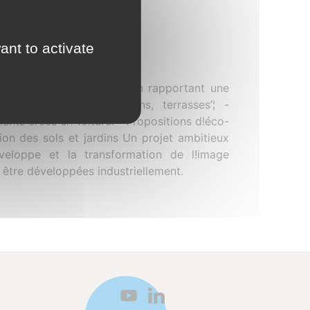
oût zéro"
ant to activate
risien des années 50-60 en rapportant une
aces extérieurs : balcons, terrasses’¦ -
ents créés en toiture. - Propositions d!éco-
tion des sols et jardins Un projet ambitieux
veloppe et la transformation de l!image
t être développées industriellement.