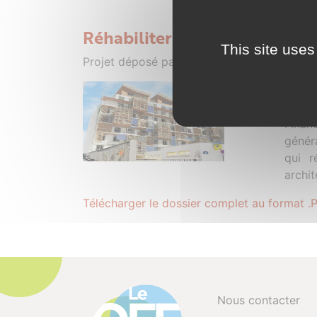
Réhabiliter et requalifier un
This site uses
Projet déposé par PELEGRIN - 30 septemb
- Pro
struc
Financ
généra
qui r
archit
Télécharger le dossier complet au format .
Nous contacter