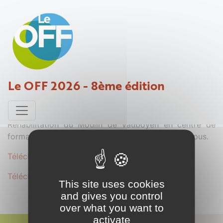
PRIMAVERAS CAMPUS
Le OFF 2026 - 8ème édition
Projet déposé par François - 24 mars 2025
Réhabilitation du Moulin de Vauboyen en centre de
formation sur le sens du travail : Primaveras Campus.
Télécharger le dossier complet au format .PDF
Télécharger le dossier secondaire au format .PDF
This site uses cookies
and gives you control
over what you want to
activate